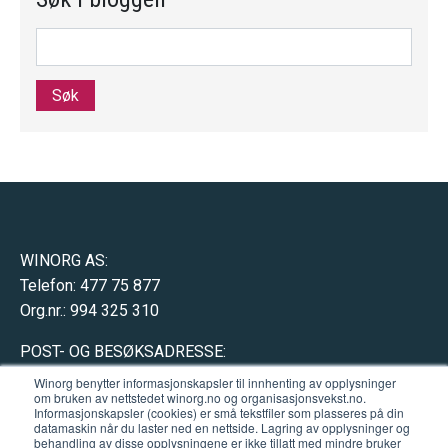
Søk
WINORG AS:
Telefon: 477 75 877
Org.nr.: 994 325 310
POST- OG BESØKSADRESSE:
Hausmannsgate 17
Winorg benytter informasjonskapsler til innhenting av opplysninger
om bruken av nettstedet winorg.no og organisasjonsvekst.no.
0182 Oslo (
åpne kart
)
Informasjonskapsler (cookies) er små tekstfiler som plasseres på din
datamaskin når du laster ned en nettside. Lagring av opplysninger og
behandling av disse opplysningene er ikke tillatt med mindre bruker