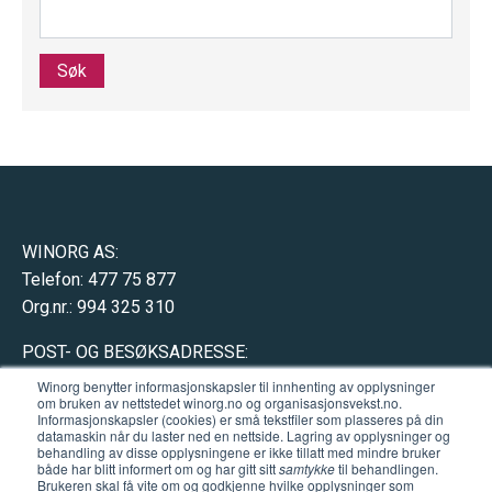
Søk
WINORG AS:
Telefon: 477 75 877
Org.nr.: 994 325 310
POST- OG BESØKSADRESSE:
Hausmannsgate 17
Winorg benytter informasjonskapsler til innhenting av opplysninger
om bruken av nettstedet winorg.no og organisasjonsvekst.no.
0182 Oslo (
åpne kart
)
Informasjonskapsler (cookies) er små tekstfiler som plasseres på din
datamaskin når du laster ned en nettside. Lagring av opplysninger og
behandling av disse opplysningene er ikke tillatt med mindre bruker
både har blitt informert om og har gitt sitt
samtykke
til behandlingen.
Brukeren skal få vite om og godkjenne hvilke opplysninger som