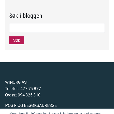
Søk i bloggen
Søk
WINORG AS:
Telefon: 477 75 877
Org.nr.: 994 325 310
POST- OG BESØKSADRESSE:
Hausmannsgate 17
Winorg benytter informasjonskapsler til innhenting av opplysninger