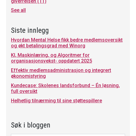
giverreisen
(11)
See all
Siste innlegg
Hvordan Mental Helse fikk bedre medlemsoversikt
og økt betalingsgrad med Winorg
KI, Maskinlæring, og Algoritmer for
organisasjonsvekst- oppdatert 2025
Effektiv medlemsadministrasjon og integrert
økonomistyring
Kundecase: Skolenes landsforbund – Én løsning,
full oversikt
Helhetlig tilnærming til sine støttespillere
Søk i bloggen