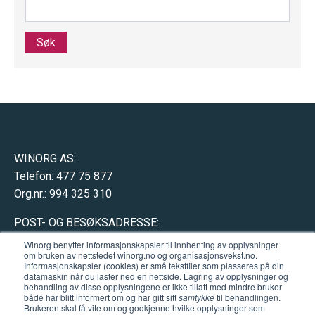
Søk
WINORG AS:
Telefon: 477 75 877
Org.nr.: 994 325 310
POST- OG BESØKSADRESSE:
Hausmannsgate 17
Winorg benytter informasjonskapsler til innhenting av opplysninger
om bruken av nettstedet winorg.no og organisasjonsvekst.no.
0182 Oslo (
åpne kart
)
Informasjonskapsler (cookies) er små tekstfiler som plasseres på din
datamaskin når du laster ned en nettside. Lagring av opplysninger og
behandling av disse opplysningene er ikke tillatt med mindre bruker
både har blitt informert om og har gitt sitt
samtykke
til behandlingen.
Brukeren skal få vite om og godkjenne hvilke opplysninger som