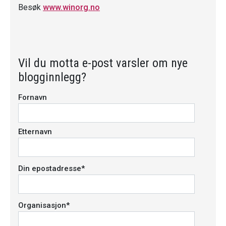
E-post
*
Besøk
www.winorg.no
Webadresse
Vil du motta e-post varsler om nye
Kommentar
*
blogginnlegg?
Fornavn
Etternavn
Din epostadresse
*
Organisasjon
*