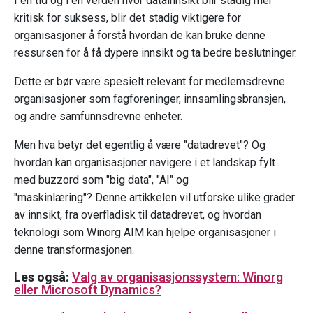
I en tid og i en verden hvor datainnsikt blir stadig mer
kritisk for suksess, blir det stadig viktigere for
organisasjoner å forstå hvordan de kan bruke denne
ressursen for å få dypere innsikt og ta bedre beslutninger.
Dette er bør være spesielt relevant for medlemsdrevne
organisasjoner som fagforeninger, innsamlingsbransjen,
og andre samfunnsdrevne enheter.
Men hva betyr det egentlig å være "datadrevet"? Og
hvordan kan organisasjoner navigere i et landskap fylt
med buzzord som "big data", "AI" og
"maskinlæring"?
Denne artikkelen vil utforske ulike grader
av innsikt, fra overfladisk til datadrevet, og hvordan
teknologi som Winorg AIM kan hjelpe organisasjoner i
denne transformasjonen.
Les også:
Valg av organisasjonssystem: Winorg
eller Microsoft Dynamics?