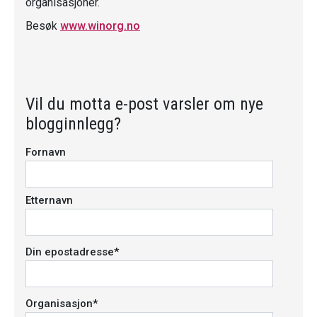
organisasjoner.
E-post
*
Besøk
www.winorg.no
Webadresse
Vil du motta e-post varsler om nye
Kommentar
*
blogginnlegg?
Fornavn
Etternavn
Din epostadresse
*
Organisasjon
*