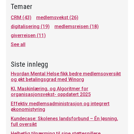
Temaer
CRM
(43)
medlemsvekst
(26)
digitalisering
(19)
medlemsreisen
(18)
giverreisen
(11)
See all
Siste innlegg
Hvordan Mental Helse fikk bedre medlemsoversikt
og økt betalingsgrad med Winorg
KI, Maskinlæring, og Algoritmer for
organisasjonsvekst- oppdatert 2025
Effektiv medlemsadministrasjon og integrert
økonomistyring
Kundecase: Skolenes landsforbund – Én løsning,
full oversikt
Helhetlig tilnærming til sine støttespillere