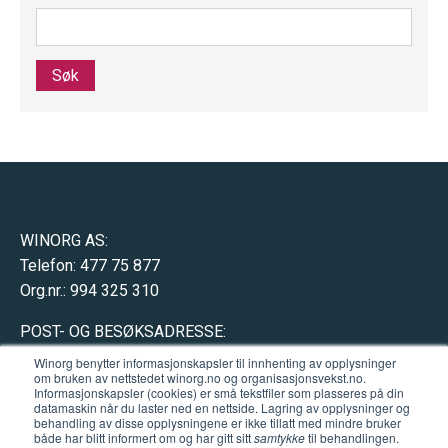
Søk
WINORG AS:
Telefon: 477 75 877
Org.nr.: 994 325 310
POST- OG BESØKSADRESSE:
Hausmannsgate 17
Winorg benytter informasjonskapsler til innhenting av opplysninger
om bruken av nettstedet winorg.no og organisasjonsvekst.no.
0182 Oslo (
åpne kart
)
Informasjonskapsler (cookies) er små tekstfiler som plasseres på din
datamaskin når du laster ned en nettside. Lagring av opplysninger og
behandling av disse opplysningene er ikke tillatt med mindre bruker
både har blitt informert om og har gitt sitt
samtykke
til behandlingen.