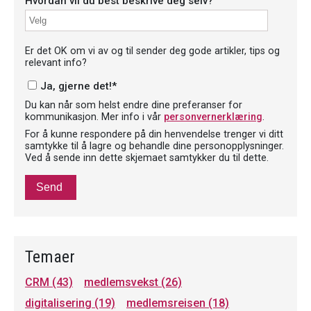
Hvordan vil du best beskrive deg selv?
Er det OK om vi av og til sender deg gode artikler, tips og
relevant info?
Ja, gjerne det!
*
Du kan når som helst endre dine preferanser for
kommunikasjon. Mer info i vår
personvernerklæring
.
For å kunne respondere på din henvendelse trenger vi ditt
samtykke til å lagre og behandle dine personopplysninger.
Ved å sende inn dette skjemaet samtykker du til dette.
Temaer
CRM
(43)
medlemsvekst
(26)
digitalisering
(19)
medlemsreisen
(18)