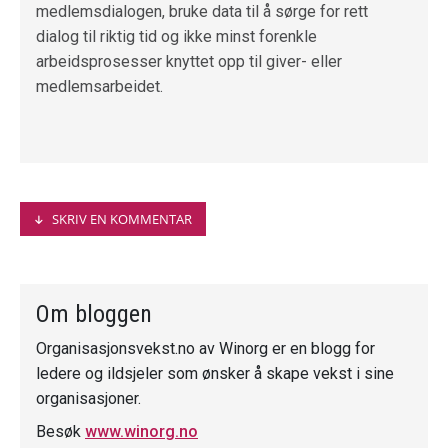
medlemsdialogen, bruke data til å sørge for rett
dialog til riktig tid og ikke minst forenkle
arbeidsprosesser knyttet opp til giver- eller
medlemsarbeidet.
SKRIV EN KOMMENTAR
Fornavn
*
Om bloggen
Organisasjonsvekst.no av Winorg er en blogg for
Etternavn
ledere og ildsjeler som ønsker å skape vekst i sine
organisasjoner.
E-post
*
Besøk
www.winorg.no