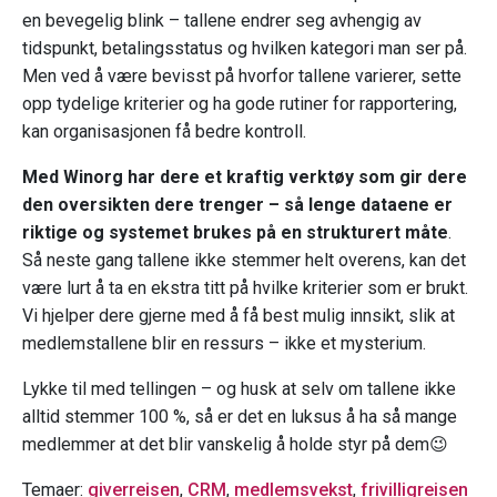
en bevegelig blink – tallene endrer seg avhengig av
tidspunkt, betalingsstatus og hvilken kategori man ser på.
Men ved å være bevisst på hvorfor tallene varierer, sette
opp tydelige kriterier og ha gode rutiner for rapportering,
kan organisasjonen få bedre kontroll.
Med Winorg har dere et kraftig verktøy som gir dere
den oversikten dere trenger – så lenge dataene er
riktige og systemet brukes på en strukturert måte
.
Så neste gang tallene ikke stemmer helt overens, kan det
være lurt å ta en ekstra titt på hvilke kriterier som er brukt.
Vi hjelper dere gjerne med å få best mulig innsikt, slik at
medlemstallene blir en ressurs – ikke et mysterium.
Lykke til med tellingen – og husk at selv om tallene ikke
alltid stemmer 100 %, så er det en luksus å ha så mange
medlemmer at det blir vanskelig å holde styr på dem😉
Temaer:
giverreisen
,
CRM
,
medlemsvekst
,
frivilligreisen